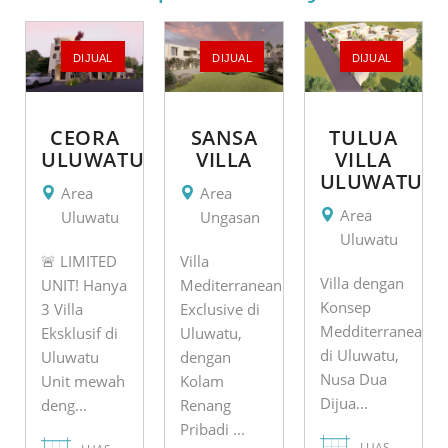
DIJUAL
DIJUAL
DIJUAL
CEORA
SANSA
TULUA
ULUWATU
VILLA
VILLA
ULUWATU
Area
Area
Area
Uluwatu
Ungasan
Uluwatu
🚨 LIMITED
Villa
Villa dengan
UNIT! Hanya
Mediterranean
Konsep
3 Villa
Exclusive di
Medditerranean
Eksklusif di
Uluwatu,
di Uluwatu,
Uluwatu
dengan
Nusa Dua
Unit mewah
Kolam
Dijua...
deng...
Renang
Pribadi ...
LUAS