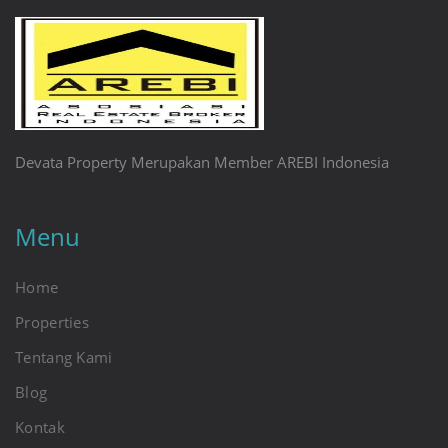
Devata Property Merupakan Member AREBI Indonesia
Menu
Home
Properties
Tentang Kami
Blog
Kontak