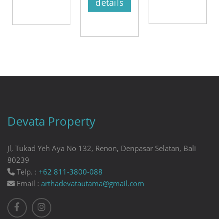
details
Devata Property
Jl, Tukad Yeh Aya No 132, Renon, Denpasar Selatan, Bali
80239
Telp. :
+62 811-3800-088
Email :
arthadevatautama@gmail.com