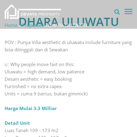
TOG
DHARA ULUWATU
Home
»
Properties
»
DHARA ULUWATU
POV : Punya Villa aesthetic di uluwatu include furniture yang
bisa ditinggali dan di Sewakan
📈 Why people move fast on this:
Uluwatu = high demand, low patience
Desain aesthetic = easy booking
Furnished = no extra capex
Units = cuma 9 (serius, bukan gimmick)
Harga Mulai 3.3 Milliar
Detail Unit
Luas Tanah 109 - 173 m2