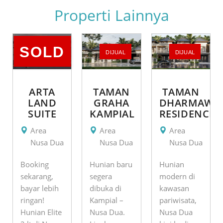
Properti Lainnya
SOLD
DIJUAL
DIJUAL
ARTA
TAMAN
TAMAN
LAND
GRAHA
DHARMAWA
SUITE
KAMPIAL
RESIDENCE
Area
Area
Area
Nusa Dua
Nusa Dua
Nusa Dua
Booking
Hunian baru
Hunian
sekarang,
segera
modern di
bayar lebih
dibuka di
kawasan
ringan!
Kampial –
pariwisata,
Hunian Elite
Nusa Dua.
Nusa Dua