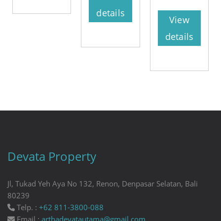
details
View
details
Devata Property
Jl, Tukad Yeh Aya No 132, Renon, Denpasar Selatan, Bali
80239
Telp. :
+62 811-3800-088
Email :
arthadevatautama@gmail.com