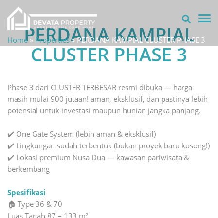
TOG
PERDANA KAMPIAL
Home
»
Properties
»
PERDANA KAMPIAL CLUSTER PHASE 3
CLUSTER PHASE 3
Phase 3 dari CLUSTER TERBESAR resmi dibuka — harga
masih mulai 900 jutaan! aman, eksklusif, dan pastinya lebih
potensial untuk investasi maupun hunian jangka panjang.
✔️ One Gate System (lebih aman & eksklusif)
✔️ Lingkungan sudah terbentuk (bukan proyek baru kosong!)
✔️ Lokasi premium Nusa Dua — kawasan pariwisata &
berkembang
Spesifikasi
🏠 Type 36 & 70
Luas Tanah 87 – 133 m²