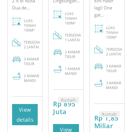
2 lt di Nusa
Lingkungan...
kini hadir
Dua de...
lagi! One
LUAS
gat...
TANAH
LUAS
100M²
TANAH
LUAS
100M²
TANAH
TERSEDIA
100M²
1 LANTAI
TERSEDIA
2 LANTAI
TERSEDIA
2
KAMAR
2 LANTAI
TIDUR
3
KAMAR
TIDUR
3
KAMAR
1
KAMAR
TIDUR
MANDI
2
KAMAR
MANDI
3
KAMAR
MANDI
Rumah
Rp 895
View
Juta
Rumah
Rp 1,85
details
Miliar
View