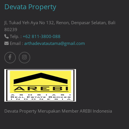
Devata Property
Jl, Tukad Yeh Aya No 132, Renon, Denpasar Selatan, Bali
80239
Telp. :
+62 811-3800-088
Email :
arthadevatautama@gmail.com
Devata Property Merupakan Member AREBI Indonesia