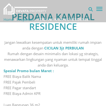
TOG
PERDANA KAMPIAL
Home
»
Properties
»
PERDANA KAMPIAL RESIDENCE
RESIDENCE
Jangan lewatkan kesempatan untuk memiliki rumah impian
anda dengan
CICILAN 3jt PERBULAN
Rumah dengan desain minimalis dan lokasi yg strategis,
menawarkan lingkungan yang nyaman untuk tempat tinggal
anda dan keluarga.
Spesial Promo bulan Maret :
FREE Biaya Balik Nama
FREE Pajak Pembeli
FREE Pagar standart
FREE Biaya Admin KPR
Luas Bangunan 36 m2