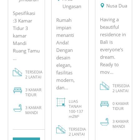
Nusa Dua
Ungasan
Spesifikasi
Having a
Rumah
:3 Kamar
beautiful
impian
Tidur 3
residence in
menanti
kamar
Bali is
Anda!
Mandi
everyone's
Dengan
Ruang Tamu
dream.
desain
...
Ready to
elegan,
mov...
TERSEDIA
fasilitas
2 LANTAI
modern,
TERSEDIA
dan...
3
KAMAR
2 LANTAI
TIDUR
LUAS
0
KAMAR
TANAH
3
KAMAR
TIDUR
100-137
MANDI
m2M²
3
KAMAR
MANDI
TERSEDIA
2 LANTAI