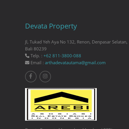
Devata Property
Jl, Tukad Yeh Aya No 132, Renon, Denpasar Selatan,
Bali 80239
Telp. :
+62 811-3800-088
Email :
arthadevatautama@gmail.com