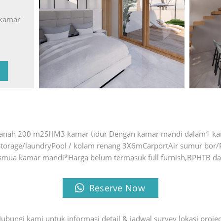
 kamar
anah 200 m2SHM3 kamar tidur Dengan kamar mandi dalam1 ka
Storage/laundryPool / kolam renang 3X6mCarportAir sumur bor/
k smua kamar mandi*Harga belum termasuk full furnish,BPHTB da
Reserve Now
ubungi kami untuk informasi detail & jadwal survey lokasi projec