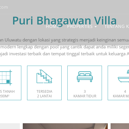
.com
Puri Bhagawan Villa
HOME
PROPERTIES
TENTANG 
an Uluwatu dengan lokasi yang strategis menjadi keinginan semu
a modern lengkap dengan pool yang cantik dapat anda miliki segera
adi investasi terbaik dan tempat tinggal terbaik untuk keluarga 
S TANAH
TERSEDIA
3
4
200M²
2 LANTAI
KAMAR TIDUR
KAMAR M