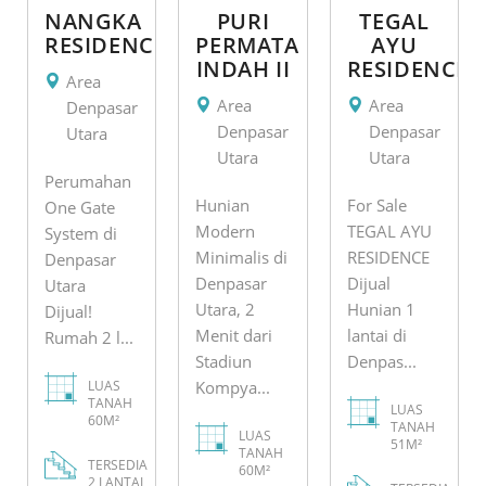
NANGKA
PURI
TEGAL
RESIDENCE
PERMATA
AYU
INDAH II
RESIDENCE
Area
Area
Area
Denpasar
Denpasar
Denpasar
Utara
Utara
Utara
Perumahan
Hunian
For Sale
One Gate
Modern
TEGAL AYU
System di
Minimalis di
RESIDENCE
Denpasar
Denpasar
Dijual
Utara
Utara, 2
Hunian 1
Dijual!
Menit dari
lantai di
Rumah 2 l...
Stadiun
Denpas...
LUAS
Kompya...
TANAH
LUAS
60M²
TANAH
LUAS
51M²
TANAH
TERSEDIA
60M²
2 LANTAI