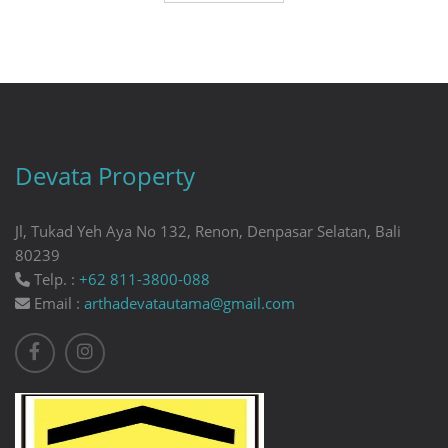
Devata Property
Jl, Tukad Yeh Aya No 132, Renon, Denpasar Selatan, Bali
80239
Telp. :
+62 811-3800-088
Email :
arthadevatautama@gmail.com