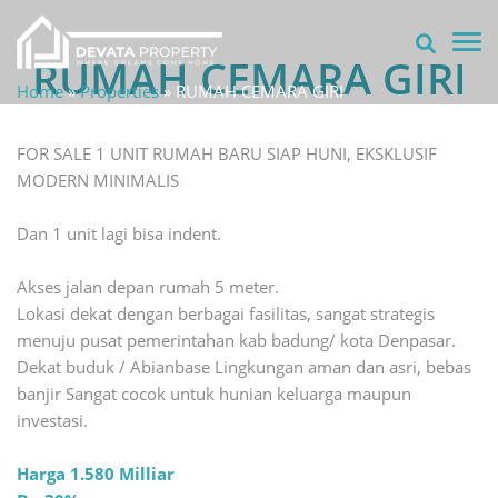
TOG
RUMAH CEMARA GIRI
Home
»
Properties
»
RUMAH CEMARA GIRI
FOR SALE 1 UNIT RUMAH BARU SIAP HUNI, EKSKLUSIF
MODERN MINIMALIS
Dan 1 unit lagi bisa indent.
Akses jalan depan rumah 5 meter.
Lokasi dekat dengan berbagai fasilitas, sangat strategis
menuju pusat pemerintahan kab badung/ kota Denpasar.
Dekat buduk / Abianbase Lingkungan aman dan asri, bebas
banjir Sangat cocok untuk hunian keluarga maupun
investasi.
Harga 1.580 Milliar