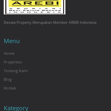
Devata Property Merupakan Member AREBI Indonesia
Menu
Home
Properties
Tentang Kami
Blog
Kontak
Kategory