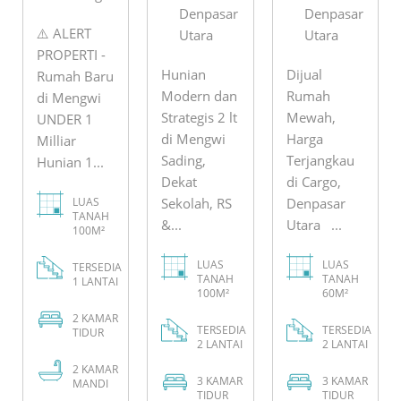
Denpasar
Denpasar
⚠️ ALERT
Utara
Utara
PROPERTI -
Hunian
Dijual
Rumah Baru
Modern dan
Rumah
di Mengwi
Strategis 2 lt
Mewah,
UNDER 1
di Mengwi
Harga
Milliar
Sading,
Terjangkau
Hunian 1...
Dekat
di Cargo,
LUAS
Sekolah, RS
Denpasar
TANAH
&...
Utara ...
100M²
LUAS
LUAS
TERSEDIA
TANAH
TANAH
1 LANTAI
100M²
60M²
2
KAMAR
TERSEDIA
TERSEDIA
TIDUR
2 LANTAI
2 LANTAI
2
KAMAR
3
KAMAR
3
KAMAR
MANDI
TIDUR
TIDUR