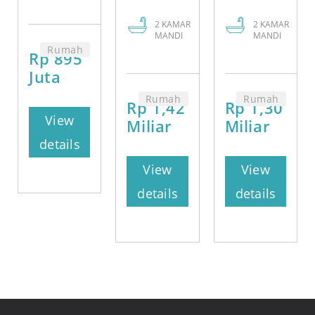
2
KAMAR
2
KAMAR
MANDI
MANDI
Rumah
Rp 895
Juta
Rumah
Rumah
Rp 1,42
Rp 1,30
View
Miliar
Miliar
details
View
View
details
details