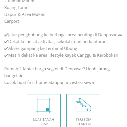
2 Kamar Mandi
Ruang Tamu
Dapur & Area Makan
Carport
✔️Jalur penghubung ke berbagai area penting di Denpasar 🚗
✔️Dekat ke pusat aktivitas, sekolah, dan perkantoran
✔️Akses gampang ke Terminal Ubung
✔️Masih dekat ke area lifestyle kayak Canggu & Kerobokan
Rumah 2 lantai harga segini di Denpasar? Udah jarang
banget 🔥
Cocok buat first home ataupun investasi sewa
LUAS TANAH
TERSEDIA
60M²
2 LANTAI