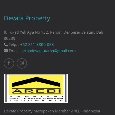
Devata Property
Jl, Tukad Yeh Aya No 132, Renon, Denpasar Selatan, Bali
80239
Telp. :
+62 811-3800-088
Email :
arthadevatautama@gmail.com
Devata Property Merupakan Member AREBI Indonesia