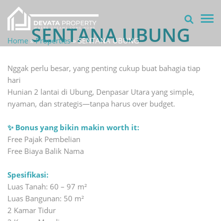
TOG
SENTANA UBUNG
Home
»
Properties
»
SENTANA UBUNG
Nggak perlu besar, yang penting cukup buat bahagia tiap
hari
Hunian 2 lantai di Ubung, Denpasar Utara yang simple,
nyaman, dan strategis—tanpa harus over budget.
✨ Bonus yang bikin makin worth it:
Free Pajak Pembelian
Free Biaya Balik Nama
Spesifikasi:
Luas Tanah: 60 – 97 m²
Luas Bangunan: 50 m²
2 Kamar Tidur