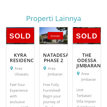
Properti Lainnya
SOLD
SOLD
DIJUAL
KYRA
NATADESA
THE
RESIDENCE
PHASE 2
ODESSA
JIMBARAN
Area
Area
Area
Uluwatu
Jimbaran
Jimbaran
Feel Your
Free Fully
Unit
Experience
Furnished!
Terbatas!
with
Begin your
Villa Impian
exclusive
journey of
di Jimbaran