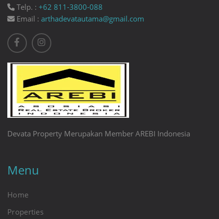
Telp. :
+62 811-3800-088
Email :
arthadevatautama@gmail.com
Devata Property Merupakan Member AREBI Indonesia
Menu
Home
Properties