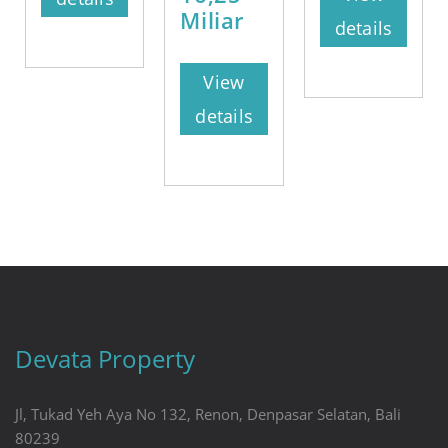
Miliar
details
View
details
Devata Property
Jl, Tukad Yeh Aya No 132, Renon, Denpasar Selatan, Bali
80239