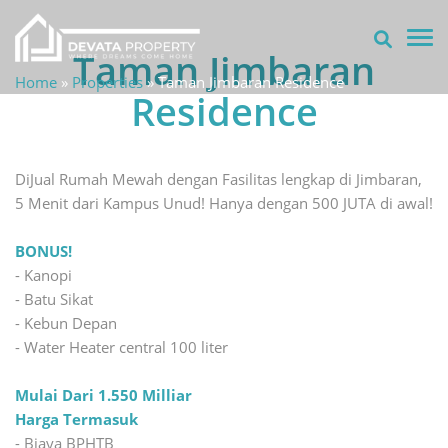
TOG
Taman Jimbaran
Home
»
Properties
»
Taman Jimbaran Residence
Residence
DiJual Rumah Mewah dengan Fasilitas lengkap di Jimbaran,
5 Menit dari Kampus Unud! Hanya dengan 500 JUTA di awal!
BONUS!
- Kanopi
- Batu Sikat
- Kebun Depan
- Water Heater central 100 liter
Mulai Dari 1.550 Milliar
Harga Termasuk
- Biaya BPHTB