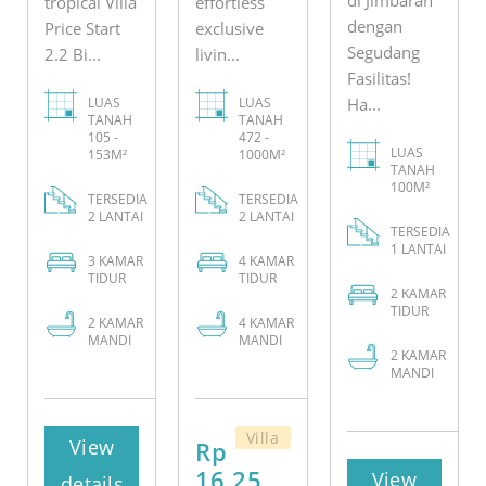
tropical Villa
effortless
dengan
Price Start
exclusive
Segudang
2.2 Bi...
livin...
Fasilitas!
LUAS
LUAS
Ha...
TANAH
TANAH
105 -
472 -
LUAS
153M²
1000M²
TANAH
100M²
TERSEDIA
TERSEDIA
2 LANTAI
2 LANTAI
TERSEDIA
1 LANTAI
3
KAMAR
4
KAMAR
TIDUR
TIDUR
2
KAMAR
TIDUR
2
KAMAR
4
KAMAR
MANDI
MANDI
2
KAMAR
MANDI
Villa
View
Rp
16,25
View
details