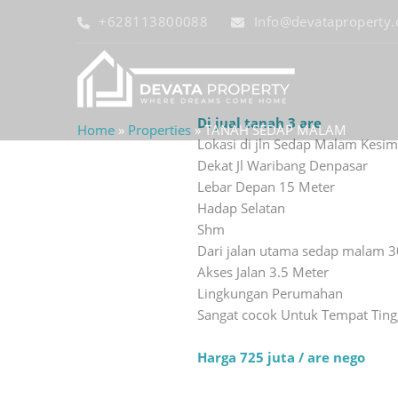
+628113800088
Info@devataproperty
Di jual tanah 3 are
Home
»
Properties
»
TANAH SEDAP MALAM
Lokasi di jln Sedap Malam Kesi
Dekat Jl Waribang Denpasar
Lebar Depan 15 Meter
Hadap Selatan
Shm
Dari jalan utama sedap malam 
Akses Jalan 3.5 Meter
Lingkungan Perumahan
Sangat cocok Untuk Tempat Tingg
Harga 725 juta / are nego