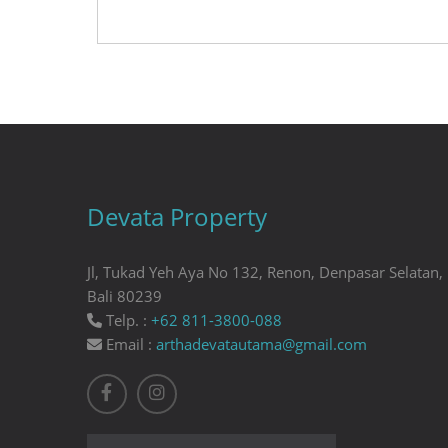
Devata Property
Jl, Tukad Yeh Aya No 132, Renon, Denpasar Selatan,
Bali 80239
Telp. :
+62 811-3800-088
Email :
arthadevatautama@gmail.com