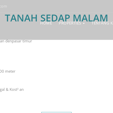
.com
TANAH SEDAP MALAM
HOME
PROPERTIES
TENTANG 
man denpasar timur
300 meter
al & Kost² an