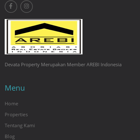
Devata Property Merupakan Member AREBI Indonesia
Menu
Home
Properties
Tentang Kami
Blog