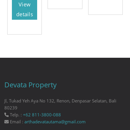
View
details
Devata Property
Jl, Tukad Yeh Aya No 132, Renon, Denpasar Selatan, Bali
80239
Telp. :
+62 811-3800-088
Email :
arthadevatautama@gmail.com