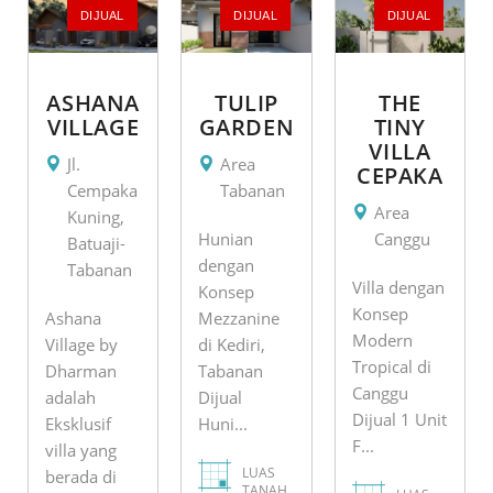
DIJUAL
DIJUAL
DIJUAL
ASHANA
TULIP
THE
VILLAGE
GARDEN
TINY
VILLA
Jl.
Area
CEPAKA
Cempaka
Tabanan
Area
Kuning,
Hunian
Canggu
Batuaji-
dengan
Tabanan
Villa dengan
Konsep
Konsep
Ashana
Mezzanine
Modern
Village by
di Kediri,
Tropical di
Dharman
Tabanan
Canggu
adalah
Dijual
Dijual 1 Unit
Eksklusif
Huni...
F...
villa yang
LUAS
berada di
TANAH