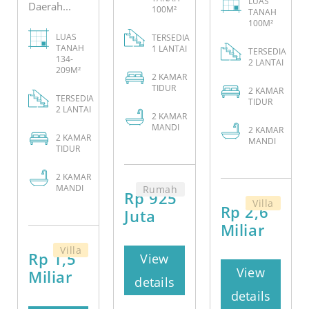
LUAS
Daerah...
100M²
TANAH
100M²
LUAS
TERSEDIA
TANAH
1 LANTAI
TERSEDIA
134-
2 LANTAI
209M²
2
KAMAR
TIDUR
2
KAMAR
TERSEDIA
TIDUR
2 LANTAI
2
KAMAR
MANDI
2
KAMAR
2
KAMAR
MANDI
TIDUR
2
KAMAR
MANDI
Rumah
Rp 925
Villa
Rp 2,6
Juta
Miliar
Villa
Rp 1,5
View
View
Miliar
details
details